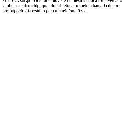
Em 1973 surgiu o telefone móvel e na mesma época foi inventado
também o microchip, quando foi feita a primeira chamada de um
protótipo de dispositivo para um telefone fixo.