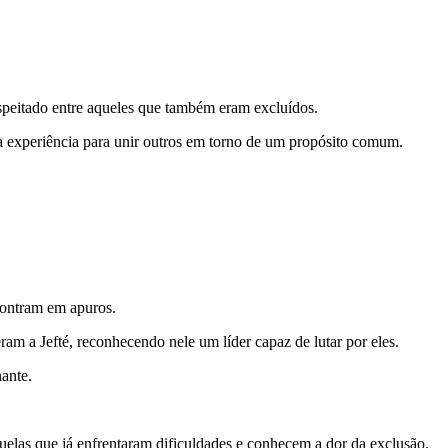
espeitado entre aqueles que também eram excluídos.
ua experiência para unir outros em torno de um propósito comum.
ncontram em apuros.
am a Jefté, reconhecendo nele um líder capaz de lutar por eles.
nante.
quelas que já enfrentaram dificuldades e conhecem a dor da exclusão.