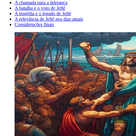
A chamada para a liderança
A batalha e o voto de Jefté
A tragédia e o legado de Jefté
A relevância de Jefté nos dias atuais
Considerações finais