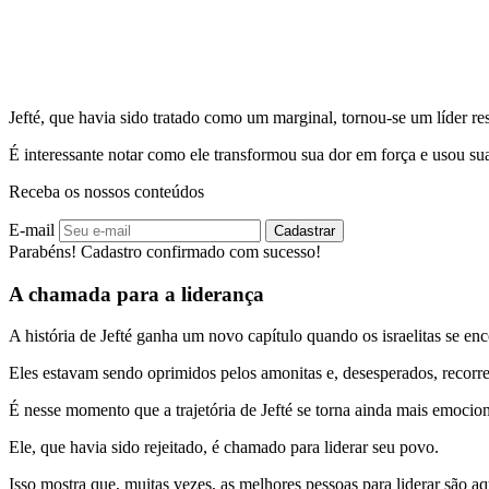
Jefté, que havia sido tratado como um marginal, tornou-se um líder r
É interessante notar como ele transformou sua dor em força e usou s
Receba os nossos conteúdos
E-mail
Cadastrar
Parabéns! Cadastro confirmado com sucesso!
A chamada para a liderança
A história de Jefté ganha um novo capítulo quando os israelitas se e
Eles estavam sendo oprimidos pelos amonitas e, desesperados, recorrer
É nesse momento que a trajetória de Jefté se torna ainda mais emocio
Ele, que havia sido rejeitado, é chamado para liderar seu povo.
Isso mostra que, muitas vezes, as melhores pessoas para liderar são a