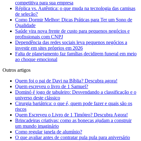
competitiva para sua empresa
Réplica vs. Autêntica: o que muda na tecnologia das camisas
de seleção?
Como Dormir Melhor: Dicas Práticas para Ter um Sono de
Qualidade
Saúde vira nova frente de custo para pequenos negócios e
profissionais com CNPJ
Dependência das redes sociais leva pequenos negócios a
investir em sites próprios em 2026
Falta de planejamento faz famílias decidirem funeral em meio
ao choque emocional
Outros artigos
Quem foi o pai de Davi na Bíblia? Descubra agora!
Quem escreveu o livro de 1 Samuel?
Dominó é jogo de tabuleiro: Desvendando a classificação e o
universo deste clássico
Cirurgia bariátrica: o que é, quem pode fazer e quais são os
riscos
Quem Escreveu o Livro de 1 Timóteo? Descubra Agora!
Brincadeiras criativas: como as bonecas ajudam a construir
um mundo imaginário
Como regular janela de alumínio?
O que avaliar antes de contratar pula pula para aniversário