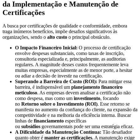
da Implementação e Manutenção de
Certificações
A busca por certificações de qualidade e conformidade, embora
traga inúmeros benefícios, impõe desafios significativos às
organizações, sendo o
alto custo
o principal obstáculo.
O Impacto Financeiro Inicial:
O processo de certificação
envolve despesas substanciais, como taxas de inscrição,
consultoria especializada e, principalmente, as auditorias
regulares. A magnitude desses custos frequentemente leva
muitas empresas, especialmente as de menor porte, a hesitar
ou adiar a decisão de investir na certificação.
Superando a Barreira de Custo (ROI):
Para mitigar essa
barreira, é indispensável um
planejamento financeiro
meticuloso
. As empresas devem analisar a certificação não
como despesa, mas como um
investimento
, focando
no
Retorno sobre o Investimento (ROI)
. Esse retorno se
manifesta no aumento da confiança do cliente, na expansão da
competitividade e na melhoria da eficiência interna. Buscar
linhas de
financiamento
específicas
ou
subsídios
governamentais pode ser uma estratégia eficaz.
A Dificuldade da Manutenção Contínua:
Tão desafiador
quanto obter é
manter as certificações
. A manutenção exige