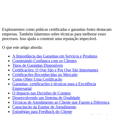
Exploraremos como práticas certificadas e garantias fortes destacam
empresas. Também falaremos sobre técnicas para melhorar esses
processos. Isso ajuda a construir uma reputação impecável.
O que este artigo aborda:
A Importância das Garantias em Serviços e Produtos
Construindo Confiança com os Clientes
Tipos de Garantias Disponíveis
Certificações: O Que São e Por Que São Importantes
Certificações Reconhecidas no Mercado
Como Obter Uma Certificação
Garantias, certificações e técnicas para a Excelência
Empresarial
O Impacto nas Decisões de Compra
Desenvolvendo um Sistema de Qualidade
Técnicas de Atendimento ao Cliente que Fazem a Diferença
Capacitação da Equipe de Atendimento
Estratégias para Feedback do Cliente