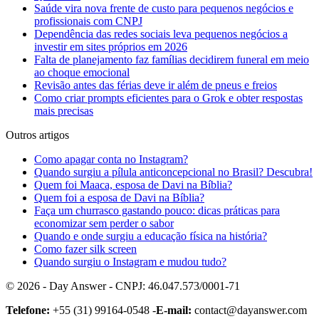
Saúde vira nova frente de custo para pequenos negócios e
profissionais com CNPJ
Dependência das redes sociais leva pequenos negócios a
investir em sites próprios em 2026
Falta de planejamento faz famílias decidirem funeral em meio
ao choque emocional
Revisão antes das férias deve ir além de pneus e freios
Como criar prompts eficientes para o Grok e obter respostas
mais precisas
Outros artigos
Como apagar conta no Instagram?
Quando surgiu a pílula anticoncepcional no Brasil? Descubra!
Quem foi Maaca, esposa de Davi na Bíblia?
Quem foi a esposa de Davi na Bíblia?
Faça um churrasco gastando pouco: dicas práticas para
economizar sem perder o sabor
Quando e onde surgiu a educação física na história?
Como fazer silk screen
Quando surgiu o Instagram e mudou tudo?
© 2026 - Day Answer - CNPJ: 46.047.573/0001-71
Telefone:
+55 (31) 99164-0548 -
E-mail:
contact@dayanswer.com