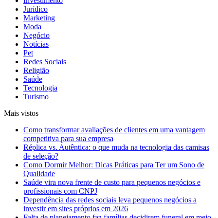
Investimento
Jurídico
Marketing
Moda
Negócio
Notícias
Pet
Redes Sociais
Religião
Saúde
Tecnologia
Turismo
Mais vistos
Como transformar avaliações de clientes em uma vantagem
competitiva para sua empresa
Réplica vs. Autêntica: o que muda na tecnologia das camisas
de seleção?
Como Dormir Melhor: Dicas Práticas para Ter um Sono de
Qualidade
Saúde vira nova frente de custo para pequenos negócios e
profissionais com CNPJ
Dependência das redes sociais leva pequenos negócios a
investir em sites próprios em 2026
Falta de planejamento faz famílias decidirem funeral em meio