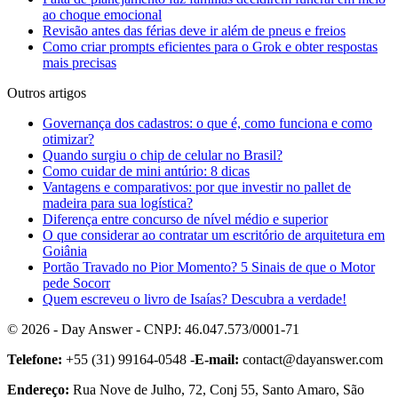
ao choque emocional
Revisão antes das férias deve ir além de pneus e freios
Como criar prompts eficientes para o Grok e obter respostas
mais precisas
Outros artigos
Governança dos cadastros: o que é, como funciona e como
otimizar?
Quando surgiu o chip de celular no Brasil?
Como cuidar de mini antúrio: 8 dicas
Vantagens e comparativos: por que investir no pallet de
madeira para sua logística?
Diferença entre concurso de nível médio e superior
O que considerar ao contratar um escritório de arquitetura em
Goiânia
Portão Travado no Pior Momento? 5 Sinais de que o Motor
pede Socorr
Quem escreveu o livro de Isaías? Descubra a verdade!
© 2026 - Day Answer - CNPJ: 46.047.573/0001-71
Telefone:
+55 (31) 99164-0548 -
E-mail:
contact@dayanswer.com
Endereço:
Rua Nove de Julho, 72, Conj 55, Santo Amaro, São