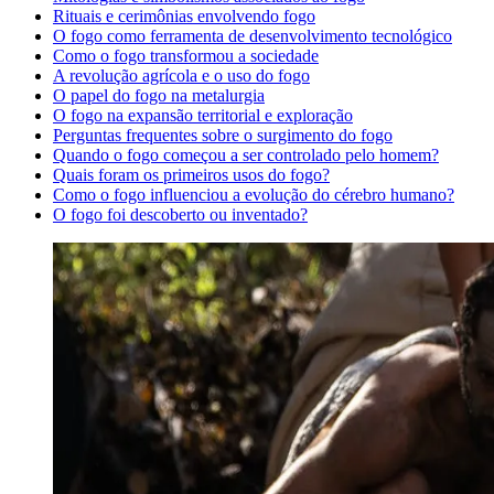
Rituais e cerimônias envolvendo fogo
O fogo como ferramenta de desenvolvimento tecnológico
Como o fogo transformou a sociedade
A revolução agrícola e o uso do fogo
O papel do fogo na metalurgia
O fogo na expansão territorial e exploração
Perguntas frequentes sobre o surgimento do fogo
Quando o fogo começou a ser controlado pelo homem?
Quais foram os primeiros usos do fogo?
Como o fogo influenciou a evolução do cérebro humano?
O fogo foi descoberto ou inventado?