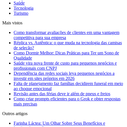
Saúde
Tecnologia
Turismo
Mais vistos
Como transformar avaliações de clientes em uma vantagem
competitiva para sua empresa
Réplica vs. Autêntica: o que muda na tecnologia das camisas
de seleção?
Como Dormir Melhor: Dicas Práticas para Ter um Sono de
Qualidade
Saúde vira nova frente de custo para pequenos negócios e
profissionais com CNPJ
Dependência das redes sociais leva pequenos negócios a
investir em sites próprios em 2026
Falta de planejamento faz famílias decidirem funeral em meio
ao choque emocional
Revisão antes das férias deve ir além de pneus e freios
Como criar prompts eficientes para o Grok e obter respostas
mais precisas
Outros artigos
Farinha Láctea: Um Olhar Sobre Seus Benefícios e