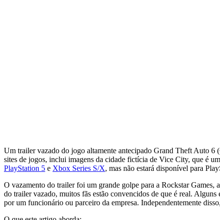
Um trailer vazado do jogo altamente antecipado Grand Theft Auto 6 (G
sites de jogos, inclui imagens da cidade fictícia de Vice City, que 
PlayStation 5
e
Xbox Series S/X
, mas não estará disponível para Pla
O vazamento do trailer foi um grande golpe para a Rockstar Games, a
do trailer vazado, muitos fãs estão convencidos de que é real. Algu
por um funcionário ou parceiro da empresa. Independentemente disso,
O que este artigo aborda: