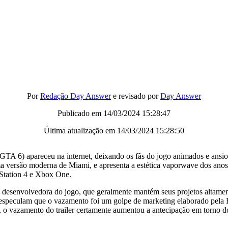
Por
Redação Day Answer
e revisado por
Day Answer
Publicado em
14/03/2024 15:28:47
Última atualização em
14/03/2024 15:28:50
TA 6) apareceu na internet, deixando os fãs do jogo animados e ansioso
é uma versão moderna de Miami, e apresenta a estética vaporwave dos an
yStation 4 e Xbox One.
 desenvolvedora do jogo, que geralmente mantém seus projetos altamen
ns especulam que o vazamento foi um golpe de marketing elaborado pela
 o vazamento do trailer certamente aumentou a antecipação em torno do