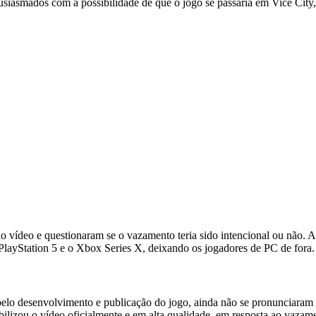
usiasmados com a possibilidade de que o jogo se passaria em Vice City,
do vídeo e questionaram se o vazamento teria sido intencional ou não.
PlayStation 5 e o Xbox Series X, deixando os jogadores de PC de fora.
elo desenvolvimento e publicação do jogo, ainda não se pronunciaram 
ibilizou o vídeo oficialmente e em alta qualidade, em resposta ao vazam