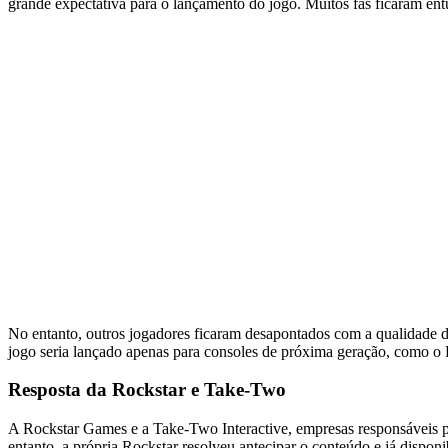
grande expectativa para o lançamento do jogo. Muitos fãs ficaram ent
No entanto, outros jogadores ficaram desapontados com a qualidade 
jogo seria lançado apenas para consoles de próxima geração, como o 
Resposta da Rockstar e Take-Two
A Rockstar Games e a Take-Two Interactive, empresas responsáveis p
entanto, a própria Rockstar resolveu antecipar o conteúdo e já dispon