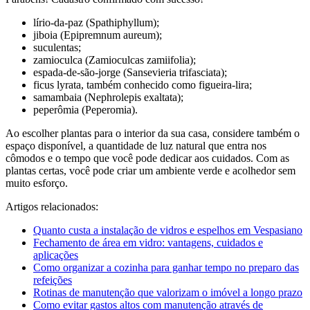
lírio-da-paz (Spathiphyllum);
jiboia (Epipremnum aureum);
suculentas;
zamioculca (Zamioculcas zamiifolia);
espada-de-são-jorge (Sansevieria trifasciata);
ficus lyrata, também conhecido como figueira-lira;
samambaia (Nephrolepis exaltata);
peperômia (Peperomia).
Ao escolher plantas para o interior da sua casa, considere também o
espaço disponível, a quantidade de luz natural que entra nos
cômodos e o tempo que você pode dedicar aos cuidados. Com as
plantas certas, você pode criar um ambiente verde e acolhedor sem
muito esforço.
Artigos relacionados:
Quanto custa a instalação de vidros e espelhos em Vespasiano
Fechamento de área em vidro: vantagens, cuidados e
aplicações
Como organizar a cozinha para ganhar tempo no preparo das
refeições
Rotinas de manutenção que valorizam o imóvel a longo prazo
Como evitar gastos altos com manutenção através de