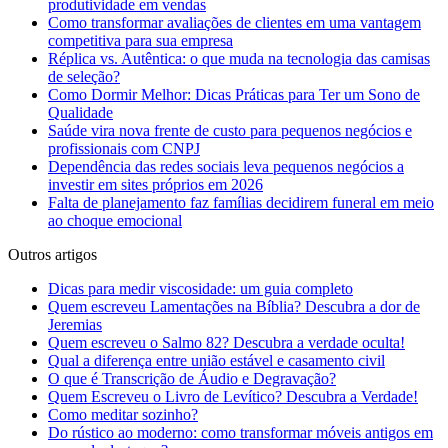
produtividade em vendas
Como transformar avaliações de clientes em uma vantagem
competitiva para sua empresa
Réplica vs. Autêntica: o que muda na tecnologia das camisas
de seleção?
Como Dormir Melhor: Dicas Práticas para Ter um Sono de
Qualidade
Saúde vira nova frente de custo para pequenos negócios e
profissionais com CNPJ
Dependência das redes sociais leva pequenos negócios a
investir em sites próprios em 2026
Falta de planejamento faz famílias decidirem funeral em meio
ao choque emocional
Outros artigos
Dicas para medir viscosidade: um guia completo
Quem escreveu Lamentações na Bíblia? Descubra a dor de
Jeremias
Quem escreveu o Salmo 82? Descubra a verdade oculta!
Qual a diferença entre união estável e casamento civil
O que é Transcrição de Áudio e Degravação?
Quem Escreveu o Livro de Levítico? Descubra a Verdade!
Como meditar sozinho?
Do rústico ao moderno: como transformar móveis antigos em