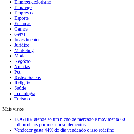
Empreendedorismo
Emprego
Empresas
Esporte
Finanças
Games
Geral
Investimento
Jurídico
Marketing
Moda
Negócio
Notícias
Pet
Redes Sociais
Religião
Saúde
Tecnologia
Turismo
Mais vistos
LOG18K atende só um nicho de mercado e movimenta 60
mil produtos por mês em suplementos
Vendedor gasta 44% do dia vendendo e isso redefine